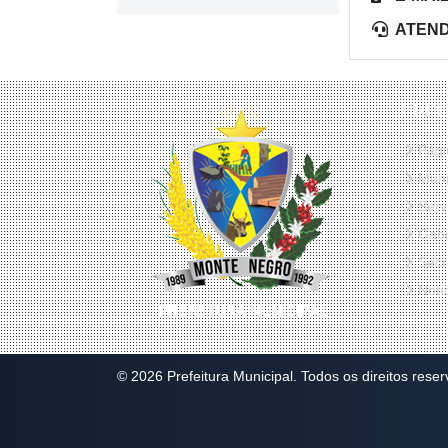
ATEN
PRIN
Págin
Muni
Serv
Gabi
Secr
Notí
© 2026 Prefeitura Municipal. Todos os direitos rese