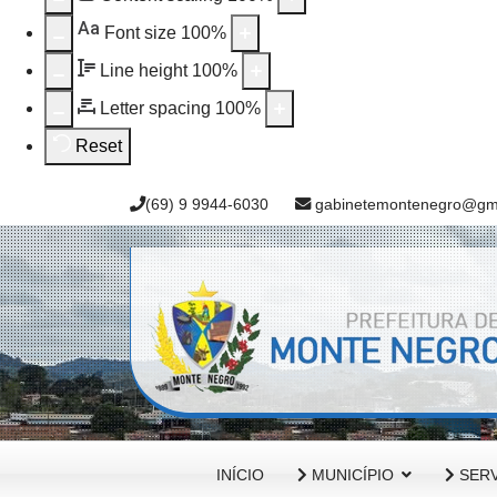
Aa
Font size
100
%
Line height
100
%
Letter spacing
100
%
Reset
(69) 9 9944-6030
gabinetemontenegro@gm
INÍCIO
MUNICÍPIO
SERV