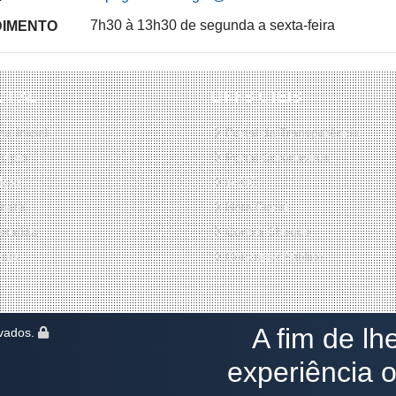
7h30 à 13h30 de segunda a sexta-feira
DIMENTO
CIPAL
LINKS ÚTEIS
a Inicial
Portal da Transparência
cípio
Portal Coronavirus
iços
e-SIC
nete
Nota Fiscal
etarias
Contra Cheque
cias
Concurso Público
A fim de lh
rvados.
experiência on