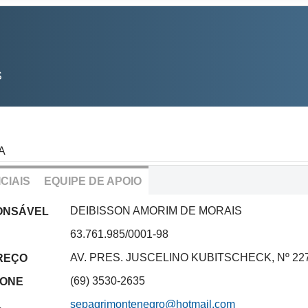
S
A
CIAIS
EQUIPE DE APOIO
DEIBISSON AMORIM DE MORAIS
ONSÁVEL
63.761.985/0001-98
AV. PRES. JUSCELINO KUBITSCHECK, Nº 2
REÇO
(69) 3530-2635
FONE
sepagrimontenegro@hotmail.com
L