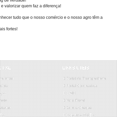
ng de verdade!
e valorizar quem faz a diferença!
conhecer tudo que o nosso comércio e o nosso agro têm a
is fortes!
CIPAL
LINKS ÚTEIS
a Inicial
Portal da Transparência
cípio
Portal Coronavirus
iços
e-SIC
nete
Nota Fiscal
tarias
Contra Cheque
ias
Concurso Público