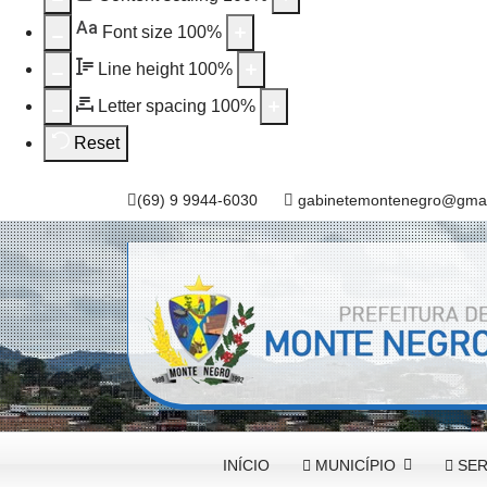
Aa
Font size
100
%
Line height
100
%
Letter spacing
100
%
Reset
(69) 9 9944-6030
gabinetemontenegro@gmai
INÍCIO
MUNICÍPIO
SER