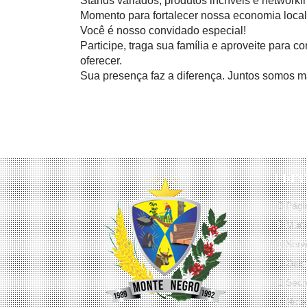
Stands variados, produtos incríveis e networki
Momento para fortalecer nossa economia local 
Você é nosso convidado especial!
Participe, traga sua família e aproveite para 
oferecer.
Sua presença faz a diferença. Juntos somos ma
PRIN
Págin
Muni
Serv
Gabi
Secre
Notíc