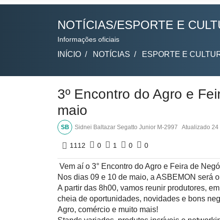
NOTÍCIAS/ESPORTE E CUL
Informações oficiais
INÍCIO
NOTÍCIAS
ESPORTE E CULTU
3º Encontro do Agro e Fe
maio
SB
Sidnei Baltazar Segatto Junior M-2997
Atualizado
24 
1112
0
1
0
0
Vem aí o 3° Encontro do Agro e Feira de Negó
Nos dias 09 e 10 de maio, a ASBEMON será o 
A partir das 8h00, vamos reunir produtores, e
cheia de oportunidades, novidades e bons neg
Agro, comércio e muito mais!