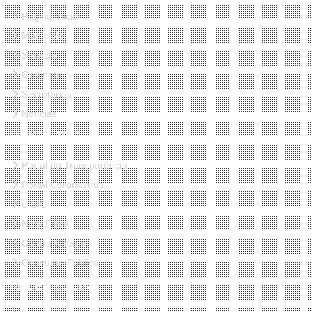
Página Inicial
Município
Serviços
Gabinete
Secretarias
Notícias
LINKS ÚTEIS
Portal da Transparência
Portal Coronavirus
e-SIC
Nota Fiscal
Contra Cheque
Concurso Público
REDES SOCIAIS