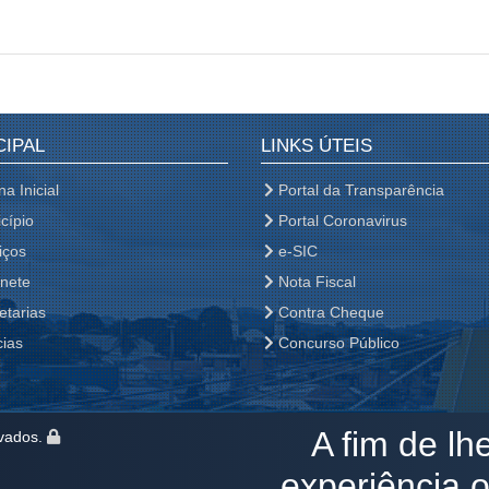
CIPAL
LINKS ÚTEIS
a Inicial
Portal da Transparência
cípio
Portal Coronavirus
iços
e-SIC
nete
Nota Fiscal
etarias
Contra Cheque
cias
Concurso Público
A fim de lh
rvados.
experiência on