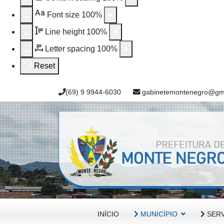
Aa
Font size
100
%
Line height
100
%
Letter spacing
100
%
Reset
(69) 9 9944-6030
gabinetemontenegro@gm
INÍCIO
MUNICÍPIO
SERV