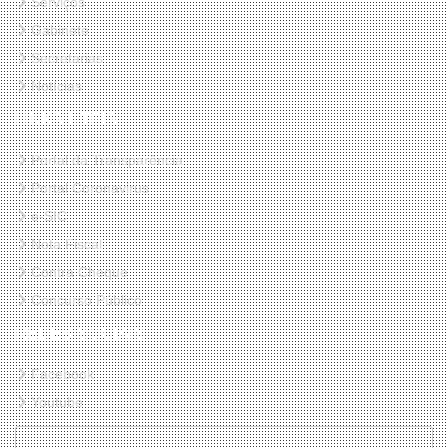
Serviços
Gabinete
Secretarias
Notícias
LINKS ÚTEIS
Portal da Transparência
Portal Coronavirus
e-SIC
Nota Fiscal
Contra Cheque
Concurso Público
REDES SOCIAIS
Facebook
Youtube