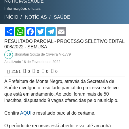
NOTÍCIAS/SAÚDE
Informações oficiais
INÍCIO
NOTÍCIAS
SAÚDE
Share
WhatsApp
Facebook
Twitter
Telegram
Email
RESULTADO PARCIAL - PROCESSO SELETIVO EDITAL
008/2022 - SEMUSA
JS
Jhonatan Souza de Oliveira M-1779
Atualizado
16 de Fevereiro de 2022
2151
0
0
0
0
A Prefeitura de Monte Negro, através da Secretaria de
Saúde divulgou o resultado parcial do processo seletivo
que está em andamento. Ao todo, foram mais de 50
inscritos, disputando 9 vagas oferecidas pelo município.
Confira
AQUI
o resultado parcial do certame.
O período de recursos está aberto, e vai até amanhã